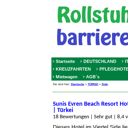
Startseite
DEUTSCHLAND
I
KREUZFAHRTEN
PFLEGEHOT
Mietwagen
AGB´s
Sie sind hier:
Startseite
»
TÜRKEI
»
Side
Sunis Evren Beach Resort Ho
| Türkei
18 Bewertungen | Sehr gut | 8,4 
Dieses Hotel im Viertel Side li