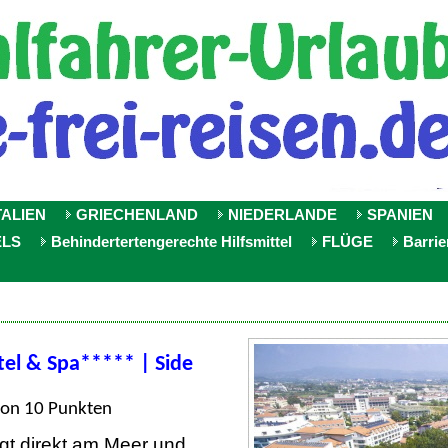
TALIEN
GRIECHENLAND
NIEDERLANDE
SPANIEN
ELS
Behindertertengerechte Hilfsmittel
FLÜGE
Barrie
tel & Spa***** |
Side
von 10 Punkten
egt direkt am Meer und