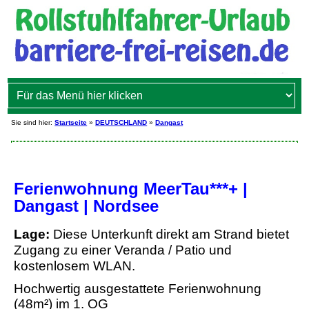
Sie sind hier:
Startseite
»
DEUTSCHLAND
»
Dangast
Ferienwohnung MeerTau***+ |
Dangast | Nordsee
Lage:
Diese Unterkunft direkt am Strand bietet
Zugang zu einer Veranda / Patio und
kostenlosem WLAN.
Hochwertig ausgestattete Ferienwohnung
(48m²) im 1. OG