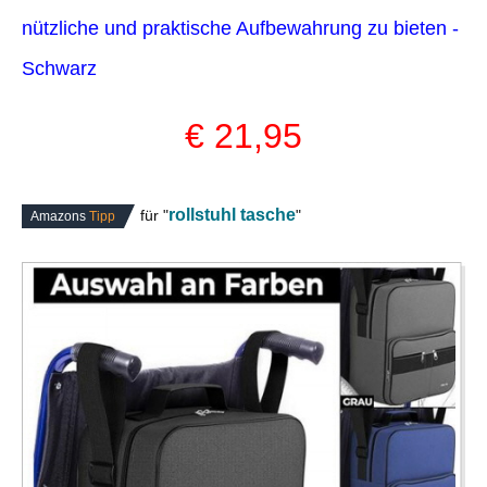
nützliche und praktische Aufbewahrung zu bieten -
Schwarz
€ 21,95
rollstuhl tasche
für "
"
Amazons
Tipp