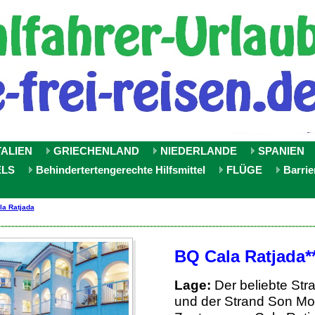
TALIEN
GRIECHENLAND
NIEDERLANDE
SPANIEN
ELS
Behindertertengerechte Hilfsmittel
FLÜGE
Barrie
la Ratjada
BQ Cala Ratjada**
Lage:
Der beliebte Stra
und der Strand Son Mol