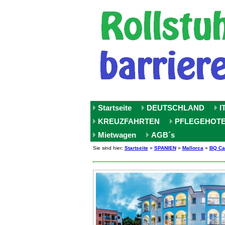
Startseite
DEUTSCHLAND
I
KREUZFAHRTEN
PFLEGEHOT
Mietwagen
AGB´s
Sie sind hier:
Startseite
»
SPANIEN
»
Mallorca
»
BQ Ca