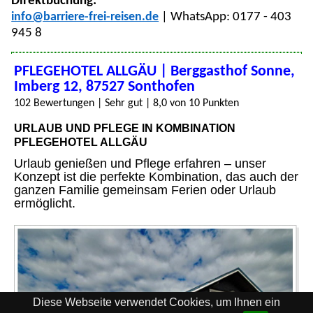
Direktbuchung:
info@barriere-frei-reisen.de
| WhatsApp: 0177 - 403
945 8
PFLEGEHOTEL ALLGÄU | Berggasthof Sonne,
Imberg 12, 87527 Sonthofen
102 Bewertungen | Sehr gut | 8,0 von 10 Punkten
URLAUB UND PFLEGE IN KOMBINATION
PFLEGEHOTEL ALLGÄU
Urlaub genießen und Pflege erfahren – unser
Konzept ist die perfekte Kombination, das auch der
ganzen Familie gemeinsam Ferien oder Urlaub
ermöglicht.
Diese Webseite verwendet Cookies, um Ihnen ein